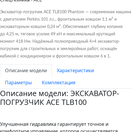
Экскаватор-погрузчик ACE TLB100 Phantom
— современная машина
с двигателем
Perkins 101 л.с.
, фронтальным ковшом
1,1 м³
и
экскаваторным ковшом
0,24 м³
. Обеспечивает глубину копания
до
4,25 м
, тяговое усилие
49 кН
и максимальный крутящий
момент
418 Нм
. Надёжный полноприводный
4×4
экскаватор-
погрузчик для строительных и землеройных работ, оснащён
кабиной с кондиционером и фронтальным ковшом
6 в 1
.
Описание модели
Характеристики
Параметры
Комплектация
Описание модели: ЭКСКАВАТОР-
ПОГРУЗЧИК ACE TLB100
Улучшенная гидравлика гарантирует точное и
комфортное управление, которое осуществляется